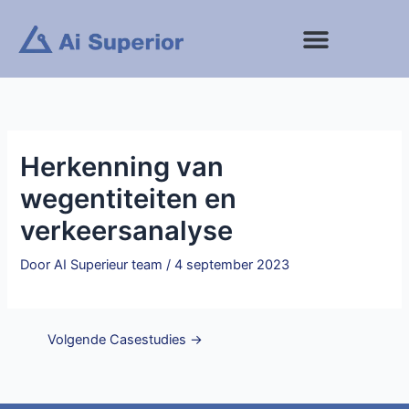
Ga
naar
de
inhoud
Herkenning van
wegentiteiten en
verkeersanalyse
Door
AI Superieur team
/
4 september 2023
Volgende Casestudies
→