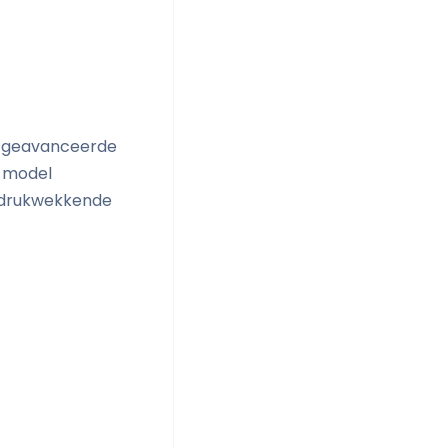
en geavanceerde
 model
indrukwekkende