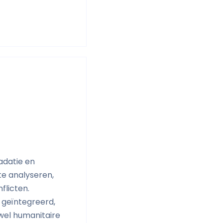
adatie en
te analyseren,
flicten.
 geïntegreerd,
wel humanitaire