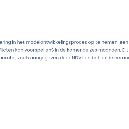
neering in het modelontwikkelingsproces op te nemen, e
flicten kan voorspellen
S
in de komende zes maanden. Dit
neratie, zoals aangegeven door NDVI, en behaalde een 