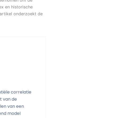
ondernomen om de
ex en historische
 artikel onderzoekt de
iële correlatie
t van de
llen van een
lend model