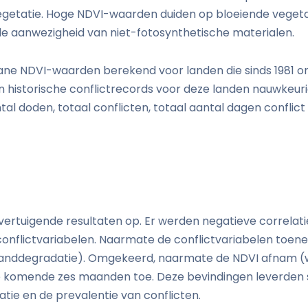
etatie. Hoge NDVI-waarden duiden op bloeiende vegetati
e aanwezigheid van niet-fotosynthetische materialen.
diane NDVI-waarden berekend voor landen die sinds 1981 o
rden historische conflictrecords voor deze landen nauwkeur
al doden, totaal conflicten, totaal aantal dagen conflict 
overtuigende resultaten op. Er werden negatieve correla
onflictvariabelen. Naarmate de conflictvariabelen toe
landdegradatie). Omgekeerd, naarmate de NDVI afnam (w
e komende zes maanden toe. Deze bevindingen leverden s
tie en de prevalentie van conflicten.