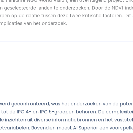
e humanitaire NGO World Vision, een overtuigend project 
n in geselecteerde landen te onderzoeken. Door de NDVI-ind
rpen op de relatie tussen deze twee kritische factoren. Dit
mplicaties van het onderzoek.
 werd geconfronteerd, was het onderzoeken van de potent
e tot de IPC 4- en IPC 5-groepen behoren. De complexitei
le inzichten uit diverse informatiebronnen en het vastste
lictvariabelen. Bovendien moest AI Superior een voorspel