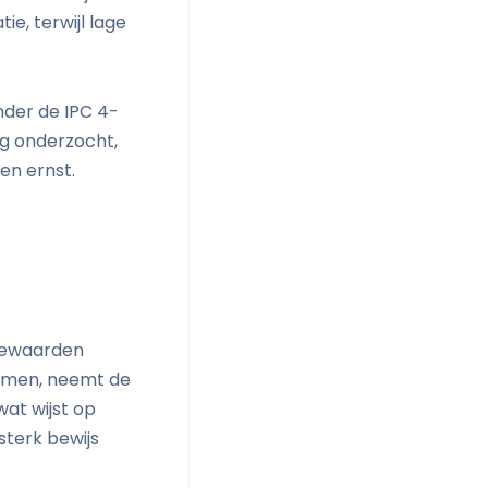
e, terwijl lage
nder de IPC 4-
ig onderzocht,
en ernst.
tiewaarden
nemen, neemt de
at wijst op
terk bewijs