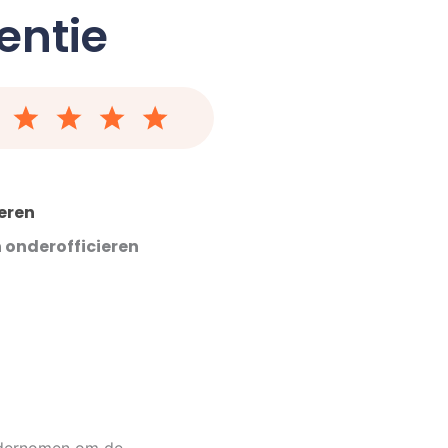
entie
ieren
n onderofficieren