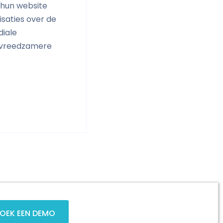
 hun website
saties over de
diale
n vreedzamere
OEK EEN DEMO