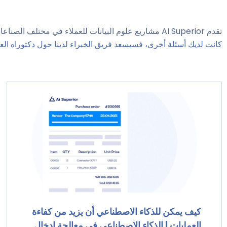
تقدم AI Superior مشاريع علوم البيانات للعملاء في مختلف الصناعات. بمساعدة معايير التصفية "الصناعة" و/أو "التكنولوجيا" الخاصة بنا، يمكنك تحديد مشاريع علوم البيانات التي تحظى باهتمامك الأعلى.
كانت لديك أسئلة أخرى، فسيسعد فريق الخبراء لدينا حول دكتوراه العلم
كيف يمكن للذكاء الاصطناعي أن يزيد من كفاءة
العمليات | الذكاء الاصطناعي في معالجة إدخال