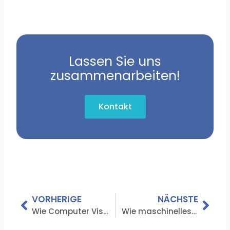
Lassen Sie uns
zusammenarbeiten!
Kontakt
Zurück
Näc
VORHERIGE
NÄCHSTE
Wie Computer Vision die Gesundheitsbranche verändert
Wie maschinelles Lernen den Immobiliensektor revolutioniert