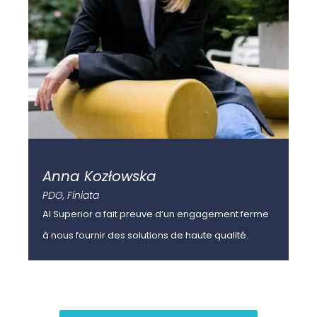
Anna Kozłowska
F
PDG, Finiata
As
d'a
AI Superior a fait preuve d’un engagement ferme
Je 
à nous fournir des solutions de haute qualité.
qui