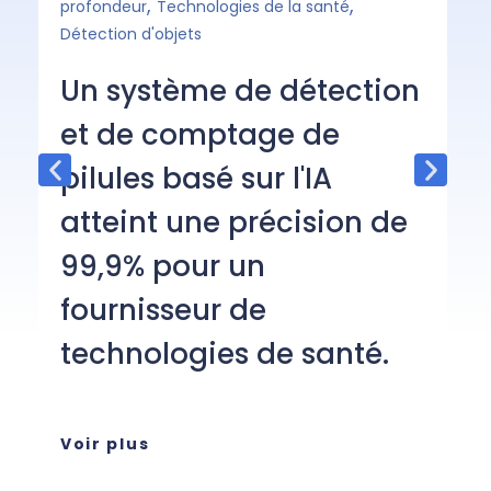
,
,
profondeur
Technologies de la santé
A
Détection d'objets
o
Un système de détection
s
et de comptage de
p
pilules basé sur l'IA
c
atteint une précision de
99,9% pour un
L'
ap
fournisseur de
co
technologies de santé.
un
pe
Voir plus
Vo