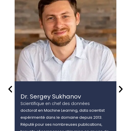
Dr. Sergey Sukhanov
Dr
Scientifique en chef des données
Dir
doctorat en Machine Learning, data scientist
doct
expérimenté dans le domaine depuis 2013.
en s
Réputé pour ses nombreuses publications,
publ