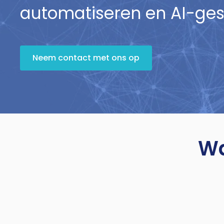
automatiseren en AI-gest
Neem contact met ons op
W