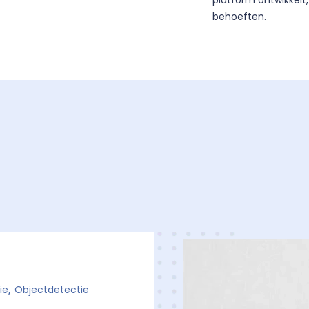
platform ontwikkelt
behoeften.
,
ie
Objectdetectie