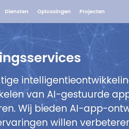
Diensten
Oplossingen
Projecten
ingsservices
ige intelligentieontwikkelin
kelen van AI-gestuurde appl
eren. Wij bieden AI-app-ont
ervaringen willen verbetere