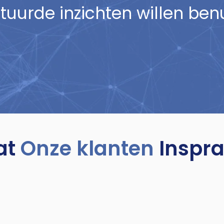
uurde inzichten willen benu
at
Onze klanten
Inspr