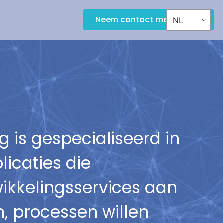
Neem contact met ons op
NL
g is gespecialiseerd in
icaties die
wikkelingsservices aan
n, processen willen