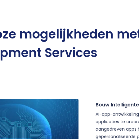
oze mogelijkheden
met
pment Services
Bouw Intelligente
AI-app-ontwikkeling 
applicaties te creër
aangedreven apps 
gepersonaliseerde g