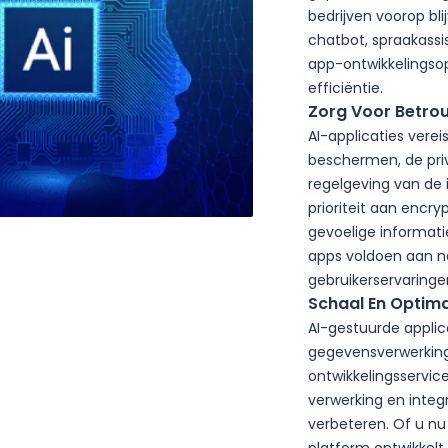
bedrijven voorop bl
chatbot, spraakassi
app-ontwikkelingso
efficiëntie.
Zorg Voor Betrou
AI-applicaties ver
beschermen, de pri
regelgeving van de 
prioriteit aan encr
gevoelige informat
apps voldoen aan na
gebruikerservaringe
Schaal En Optima
AI-gestuurde applic
gegevensverwerking
ontwikkelingsservic
verwerking en integ
verbeteren. Of u n