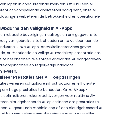
ijven lopen in concurrerende markten. Of u nu een AI-
stent of voorspellende analysetool nodig hebt, onze AI-
plossingen verbeteren de betrokkenheid en operationele
wbaarheid En Veiligheid In AI-Apps
eisen robuuste beveiligingsmaatregelen om gegevens te
vacy van gebruikers te behouden en te voldoen aan de
industrie. Onze AI-app-ontwikkelingsservices geven
yptie, authenticatie en veilige AI-modelimplementatie om
ie te beschermen. We zorgen ervoor dat AI-aangedreven
levingsnormen en tegelijkertijd naadloze
n leveren.
liseer Prestaties Met AI-Toepassingen
aties vereisen schaalbare infrastructuur en efficiënte
 om hoge prestaties te behouden. Onze AI-app-
es optimaliseren rekenkracht, zorgen voor realtime AI-
reren cloudgebaseerde AI-oplossingen om prestaties te
u een AI-gestuurde mobiele app of een cloudgebaseerd AI-