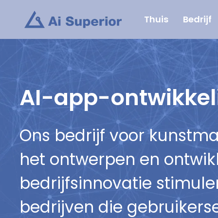
Ga
Thuis
Bedrijf
naar
de
inhoud
AI-app-ontwikkel
Ons bedrijf voor kunstmat
het ontwerpen en ontwik
bedrijfsinnovatie stimul
bedrijven die gebruikers