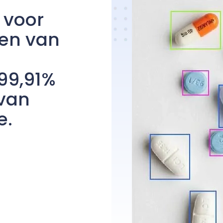
 voor
len van
99,91%
 van
e.