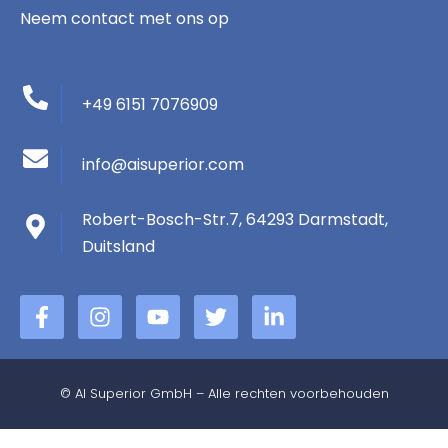
Neem contact met ons op
+49 6151 7076909
info@aisuperior.com
Robert-Bosch-Str.7, 64293 Darmstadt,
Duitsland
F
I
Y
T
L
a
n
o
w
i
c
s
u
i
n
e
t
T
t
k
b
a
u
t
e
© AI Superior GmbH – Alle rechten voorbehouden
o
g
b
e
d
o
r
e
r
i