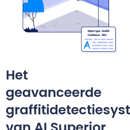
Het
geavanceerde
graffitidetectiesy
van AI Superior