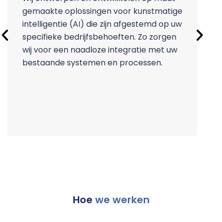
gemaakte oplossingen voor kunstmatige
l
intelligentie (AI) die zijn afgestemd op uw
g
specifieke bedrijfsbehoeften. Zo zorgen
w
wij voor een naadloze integratie met uw
d
bestaande systemen en processen.
p
Hoe
we werken