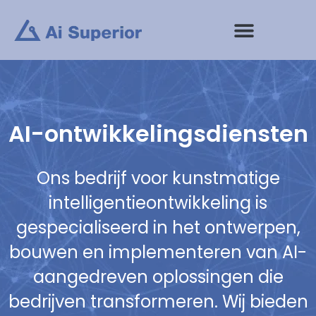
Ga
naar
de
inhoud
AI-ontwikkelingsdiensten
Ons bedrijf voor kunstmatige
intelligentieontwikkeling is
gespecialiseerd in het ontwerpen,
bouwen en implementeren van AI-
aangedreven oplossingen die
bedrijven transformeren. Wij bieden