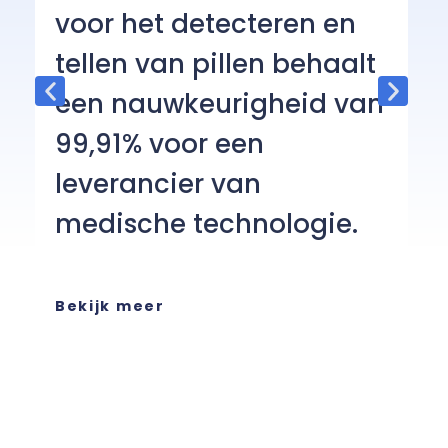
voor het detecteren en
a
tellen van pillen behaalt
c
een nauwkeurigheid van
c
99,91% voor een
He
leverancier van
on
medische technologie.
ch
ee
or
se
Bekijk meer
B