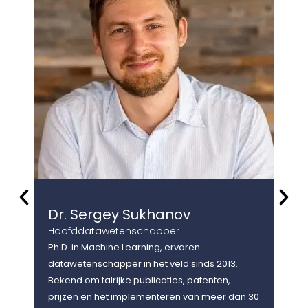
Dr. Sergey Sukhanov
Dr
Hoofddatawetenschapper
Hoo
Ph.D. in Machine Learning, ervaren
Ph.D
datawetenschapper in het veld sinds 2013.
data
Bekend om talrijke publicaties, patenten,
het 
prijzen en het implementeren van meer dan 30
onde