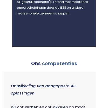
AI-gebruiksscenario's. Erkend met meerdere
Soci
onderscheidingen door de IEEE en andere
2017
professionele gemeenschappen.
Scien
Ons
competenties
Ontwikkeling van aangepaste AI-
O
oplossingen
m
Wij ontwerpen en ontwikkelen op maat
W