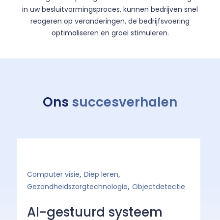
in uw besluitvormingsproces, kunnen bedrijven snel
reageren op veranderingen, de bedrijfsvoering
optimaliseren en groei stimuleren.
Ons
succesverhalen
,
,
Computer visie
Diep leren
Ge
,
Gezondheidszorgtechnologie
Objectdetectie
O
AI-gestuurd systeem
e