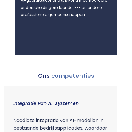
AI-gebruiksscenario's. Erkend met meerdere
Soci
onderscheidingen door de IEEE en andere
2017
professionele gemeenschappen.
Scien
Ons
competenties
Integratie van AI-systemen
I
m
Naadloze integratie van AI-modellen in
bestaande bedrijfsapplicaties, waardoor
I