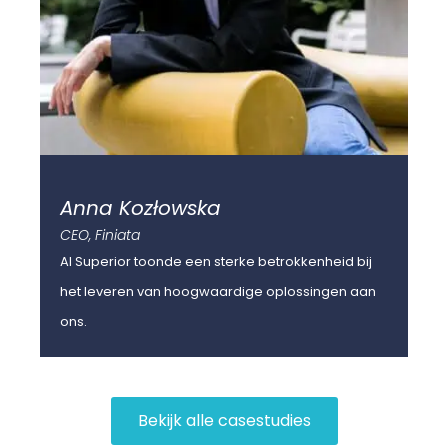
Anna Kozłowska
F
CEO, Finiata
Sen
AI Superior toonde een sterke betrokkenheid bij
Ik
het leveren van hoogwaardige oplossingen aan
hoe
ons.
Bekijk alle casestudies