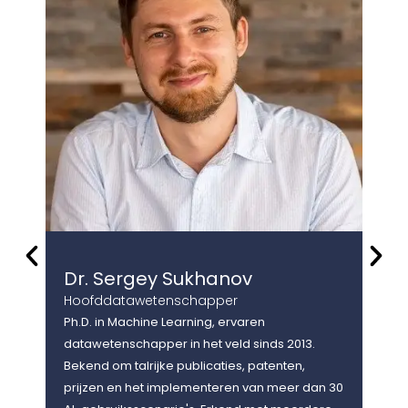
Dr. Sergey Sukhanov
Dr
Hoofddatawetenschapper
Hoo
Ph.D. in Machine Learning, ervaren
Ph.D
datawetenschapper in het veld sinds 2013.
data
Bekend om talrijke publicaties, patenten,
het 
prijzen en het implementeren van meer dan 30
onde