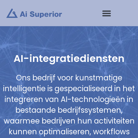
Ga
naar
de
inhoud
AI-integratiediensten
Ons bedrijf voor kunstmatige
intelligentie is gespecialiseerd in het
integreren van AI-technologieën in
bestaande bedrijfssystemen,
waarmee bedrijven hun activiteiten
kunnen optimaliseren, workflows