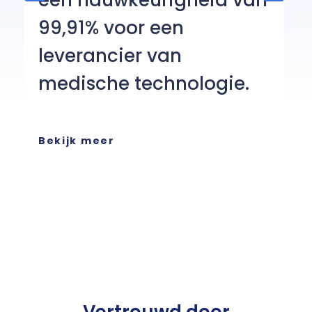
een nauwkeurigheid van
c
99,91% voor een
He
leverancier van
on
medische technologie.
ch
ee
or
se
Bekijk meer
B
Vertrouwd door