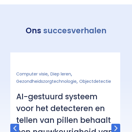
Ons
succesverhalen
,
,
Computer visie
Diep leren
Ge
,
Gezondheidszorgtechnologie
Objectdetectie
O
AI-gestuurd systeem
e
voor het detecteren en
a
tellen van pillen behaalt
c