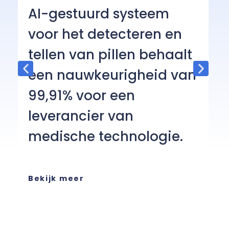
O
AI-gestuurd systeem
e
voor het detecteren en
a
tellen van pillen behaalt
c
een nauwkeurigheid van
c
99,91% voor een
He
leverancier van
on
medische technologie.
ch
ee
or
se
Bekijk meer
B