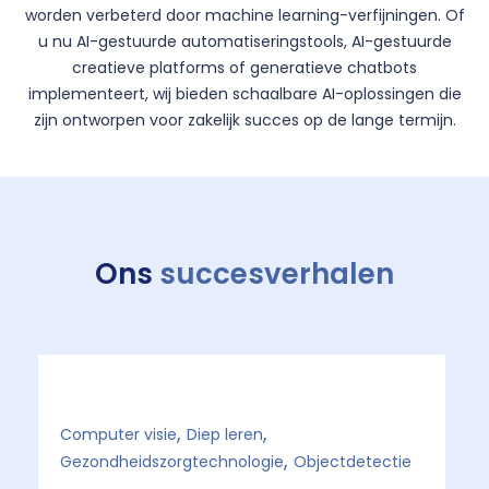
worden verbeterd door machine learning-verfijningen. Of
u nu AI-gestuurde automatiseringstools, AI-gestuurde
creatieve platforms of generatieve chatbots
implementeert, wij bieden schaalbare AI-oplossingen die
zijn ontworpen voor zakelijk succes op de lange termijn.
Ons
succesverhalen
,
,
Computer visie
Diep leren
Ge
,
Gezondheidszorgtechnologie
Objectdetectie