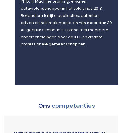
Ph.D. in Machine Learning, ervaren
Ph.D
datawetenschapper in het veld sinds 2013.
data
Bekend om talrijke publicaties, patenten,
het 
prijzen en het implementeren van meer dan 30
onde
AI-gebruiksscenario's. Erkend met meerdere
Soci
onderscheidingen door de IEEE en andere
2017
professionele gemeenschappen.
Scien
Ons
competenties