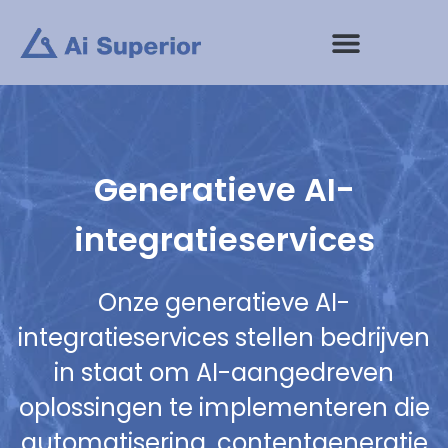
Ga
naar
de
inhoud
Generatieve AI-
integratieservices
Onze generatieve AI-
integratieservices stellen bedrijven
in staat om AI-aangedreven
oplossingen te implementeren die
automatisering, contentgeneratie