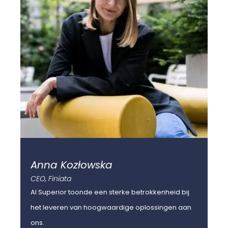
Anna Kozłowska
F
CEO, Finiata
Sen
AI Superior toonde een sterke betrokkenheid bij
Ik
het leveren van hoogwaardige oplossingen aan
hoe
ons.