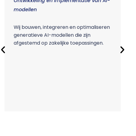
Ontwikkeling en implementatie van AI-
N
modellen
O
g
Wij bouwen, integreren en optimaliseren
c
generatieve AI-modellen die zijn
afgestemd op zakelijke toepassingen.