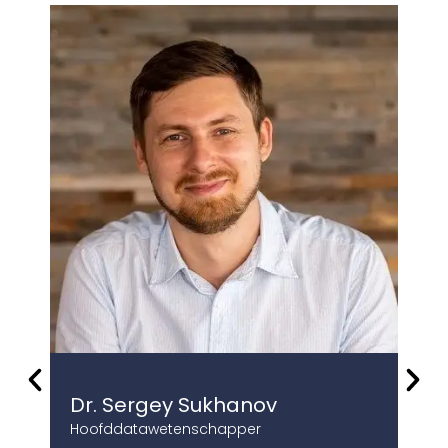
Dr. Sergey Sukhanov
Dr
Hoofddatawetenschapper
Hoo