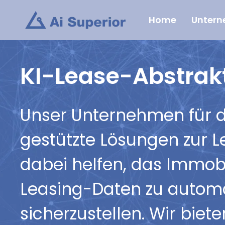
Zum
Home
Unter
Inhalt
springen
KI-Lease-Abstrak
Unser Unternehmen für die
gestützte Lösungen zur L
dabei helfen, das Immob
Leasing-Daten zu automat
sicherzustellen. Wir biet