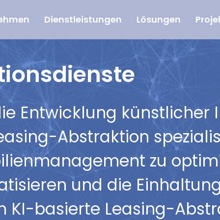
nehmen
Dienstleistungen
Lösungen
Proje
tionsdienste
 Entwicklung künstlicher Int
easing-Abstraktion speziali
ilienmanagement zu optimie
isieren und die Einhaltung
en KI-basierte Leasing-Abstr