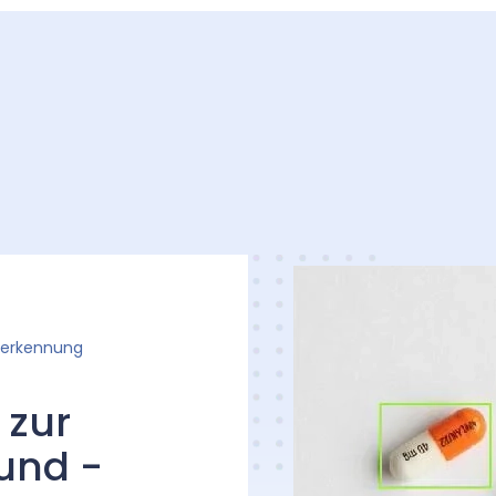
terkennung
 zur
und -