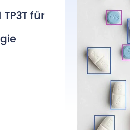
 TP3T für
gie