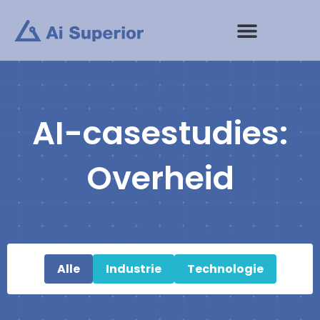
Ga
naar
de
inhoud
AI-casestudies:
Overheid
Alle
Industrie
Technologie